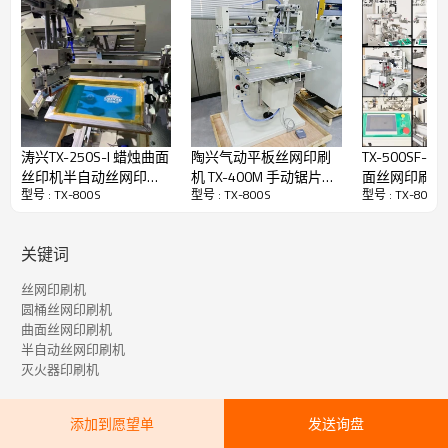
涛兴TX-250S-I 蜡烛曲面
陶兴气动平板丝网印刷
TX-500SF-L
丝印机半自动丝网印刷
机 TX-400M 手动锯片式
面丝网印刷固
简介
TX-800S圆柱形灭火器丝网印刷机
型号 : TX-800S
型号 : TX-800S
型号 : TX-800S
机
标志印刷机
机，适用于玻
子
应用
关键词
我们热销的TX-800S圆柱形丝网印刷机适用于在印刷表面上印刷
丝网印刷机
图像、清洁桶、油漆桶、塑料桶和空气产品、灭火器等。
圆桶丝网印刷机
曲面丝网印刷机
主要参数
半自动丝网印刷机
灭火器印刷机
型号：TX-800S
画框最大尺寸：900*350毫米
最大打印尺寸：750*300毫米
添加到愿望单
发送询盘
最大直径：240毫米