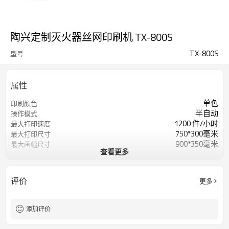
陶兴定制灭火器丝网印刷机 TX-800S
TX-800S
型号
属性
单色
印刷颜色
半自动
操作模式
1200 件/小时
最大打印速度
750*300毫米
最大打印尺寸
900*350毫米
最大画幅尺寸
查看更多
240毫米
最大直径
250毫米
最大打印高度
6 酒吧
空气消耗量
评价
更多
灭火器
应用领域
730*580*128毫米
尺寸（长*宽*高）
240公斤
重量
添加评价