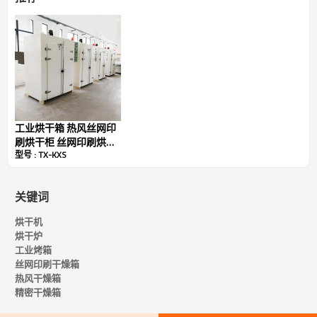
工业烘干箱 热风丝网印
刷烘干柜 丝网印刷烘干
型号 : TX-KXS
机 TX-KX1350
关键词
型号：TX-KXS
内部尺寸：长610*宽700*高1200毫米
烘干机
参数：温度（0-180°C）
烘干炉
功率：13千瓦
工业烤箱
工作电压：380V/50HZ
丝网印刷干燥箱
外部尺寸：长910*宽910*高1710毫米
热风干燥箱
重量：200千瓦
精密干燥箱