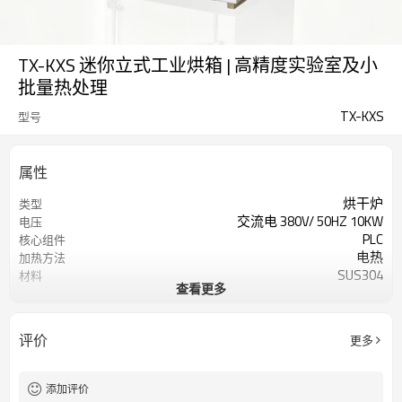
TX-KXS 迷你立式工业烘箱 | 高精度实验室及小
批量热处理
TX-KXS
型号
属性
烘干炉
类型
交流电 380V/ 50HZ 10KW
电压
PLC
核心组件
电热
加热方法
SUS304
材料
查看更多
节能
优势
室温~180℃
温度范围
1-10米/分钟
速度
评价
更多
200公斤
重量
长910*宽910*高1710毫米
整体尺寸
长610*宽700*高1200毫米
内部尺寸
添加评价