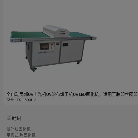
主要性能
1. 这款UV固化机设计新颖，外观精美，实用操作性
需性能。不锈钢输送带是一种高耐磨、耐用的材料。
2.排气系统采用安装在机器顶部的离心风机，提供强劲
和文字更加牢固。
产品详情
全自动局部UV上光机UV涂布烘干机UV LED固化机，适用于胶印丝网
型号 : TX-1300UV
关键词
紫外线固化机
平板式UV固化机