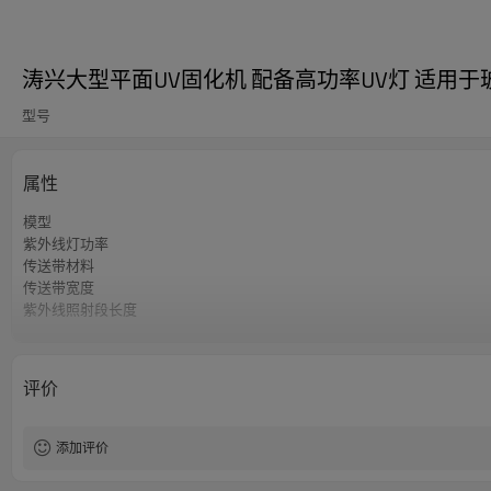
涛兴大型平面UV固化机 配备高功率UV灯 适用
型号
属性
模型
紫外线灯功率
传送带材料
传送带宽度
紫外线照射段长度
进/出口长度
传送带距地面高度
输入速度
评价
驱动类型
控制类型
整体尺寸
添加评价
重量