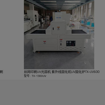
极佳，配备知名品牌灯管和变速电机。其固化效果和技术参数
均匀的排气，有效散热通风。此外，在出料端还安装了2个冷
印刷
丝网印刷UV光固机 紫外线固化机UV固化炉TX-UV600
型号 : TX-1300UV