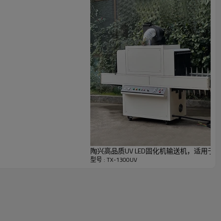
远超同类产品；变速电机的操作性和可控性完全能够满足所
却风机，快速降低固化产品的表面温度，使产品上的图案
陶兴高品质UV LED固化机输送机，适用于杯子和
型号 : TX-1300UV