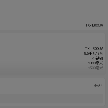
TX-1300UV
TX-1300UV
9.6千瓦*2台
不锈钢
1300毫米
1500毫米
1500/1500毫米
850毫米
0-5米/分钟（可调）
更多
变速电机驱动器
按钮开关
长4500*宽1560*高1500毫米
约800公斤