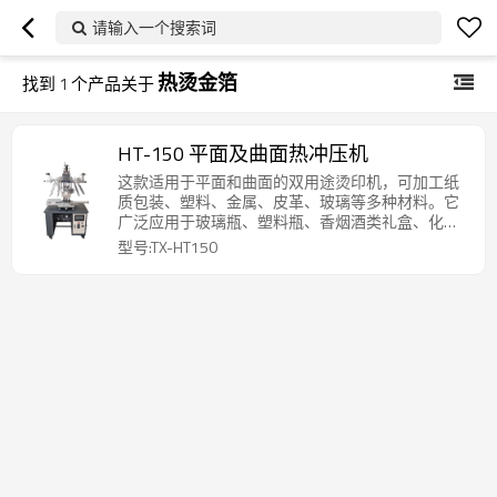
请输入一个搜索词
热烫金箔
找到
1
个产品关于
HT-150 平面及曲面热冲压机
这款适用于平面和曲面的双用途烫印机，可加工纸
质包装、塑料、金属、皮革、玻璃等多种材料。它
广泛应用于玻璃瓶、塑料瓶、香烟酒类礼盒、化妆
品软管、瓶盖、文创礼品、消费电子产品外壳、新
型号:TX-HT150
能源汽车内饰等领域，满足包装、文创、五金、家
电等行业的个性化烫印装饰需求。