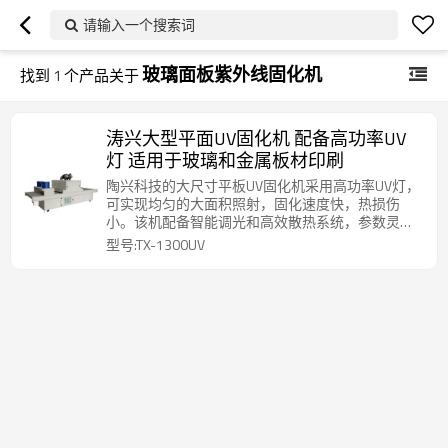
请输入一个搜索词
玻璃面板紫外线固化机
找到
1
个产品关于
涛兴大型平面UV固化机 配备高功率UV
灯 适用于玻璃和金属板材印刷
陶兴科技的大尺寸平板UV固化机采用高功率UV灯，
可实现均匀的大面积照射，固化速度快，热损伤
小。该机配备智能调光和高效散热系统，参数灵
活，适用于多种工艺，运行稳定，操作简便。适用
型号:TX-1300UV
于玻璃、金属、亚克力等多种材质，广泛应用于广
告、建材、电子、汽车零部件、印刷包装等行业，
用于固化油墨、涂料、粘合剂等，满足工业化批量
生产需求。