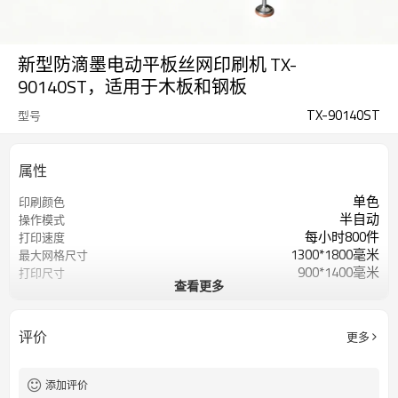
新型防滴墨电动平板丝网印刷机 TX-
90140ST，适用于木板和钢板
TX-90140ST
型号
属性
单色
印刷颜色
半自动
操作模式
每小时800件
打印速度
1300*1800毫米
最大网格尺寸
900*1400毫米
打印尺寸
查看更多
≤50毫米
印刷厚度
4.0~6.0千弗格/立方平方米
打印压力
380伏/50赫兹/4.5千瓦
电压/功率
评价
更多
长2100*宽1500*高1760毫米
方面
丝网印刷机
印刷类型
1250公斤
重量
添加评价
1000*1500毫米
平台尺寸