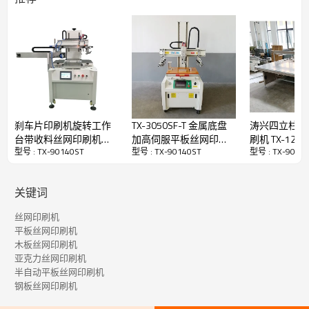
应用：
刹车片印刷机旋转工作
TX-3050SF-T 金属底盘
涛兴四立柱跑
这款 90140ST 防滴漏电动平板丝网印刷机广泛适用
台带收料丝网印刷机高
加高伺服平板丝网印刷
刷机 TX-1224
于在大尺寸木板、铝板、钢板、亚克力板、广告贴
型号 : TX-90140ST
型号 : TX-90140ST
型号 : TX-9014
生产率TX-2030FT
机
纸、纸板包装等产品上进行印刷。
关键词
主要演出
丝网印刷机
平板丝网印刷机
木板丝网印刷机
1. 垂直结构，丝网的垂直升降由变频电机驱动，印刷头的左右移动
亚克力丝网印刷机
半自动平板丝网印刷机
由变频电机驱动。
钢板丝网印刷机
2. 微电脑控制电路采用独立电机驱动印刷和丝网升降。
3. 印刷/回墨刀架的切换由台湾品牌的气缸驱动，行程由光电眼控制