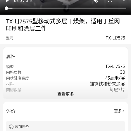
TX-LJ7575型移动式多层干燥架，适用于丝网
印刷和涂层工件
TX-LJ7575
型号
属性
TX-LJ7575
模型
30
网格层数
45毫米/层
网状鞋底高度
镀锌铁和粉末涂层
材料
每层3片
网脚数量
查看更多
750*750毫米
网格尺寸
6*3.5毫米
线径
螺丝锁紧弹簧
主机附件
评价
更多
100*100毫米
网格大小
850*850*158毫米
方面
6公斤/层
负载能力
添加评价