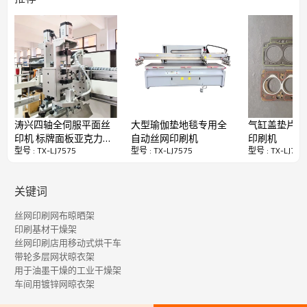
这款多层晾衣架专为丝网印刷车间设计。采用粉末
喷涂镀锌铁制成，具有优异的防锈性能、坚固的结
涛兴四轴全伺服平面丝
大型瑜伽垫地毯专用全
气缸盖垫片半
构和较长的使用寿命。配备可移动脚轮，方便工件
印机 标牌面板亚克力薄
自动丝网印刷机
印刷机
灵活移动。每层网格均具有可靠的承重能力，防止
型号 : TX-LJ7575
型号 : TX-LJ7575
型号 : TX-LJ757
膜开关丝网印刷机
工件刮擦或掉落。
关键词
该产品提供可定制的网格层数和间距，满足多样化
的生产需求。广泛用于自然风干和烘烤循环，完美
丝网印刷网布晾晒架
适用于丝网印刷制品、玻璃、金属板、纸张、PET
印刷基材干燥架
片材和塑料零件。这是一款实用且节省空间的解决
丝网印刷店用移动式烘干车
方案，可有效提升您的车间效率。
带轮多层网状晾衣架
用于油墨干燥的工业干燥架
车间用镀锌网晾衣架